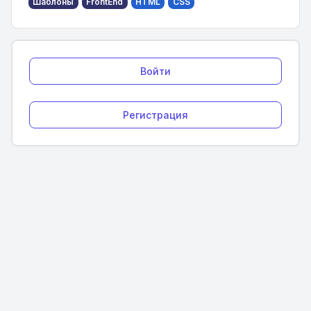
Шаблоны
FrontEnd
HTML
CSS
Войти
Регистрация