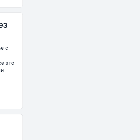
ез
е с
се это
ии