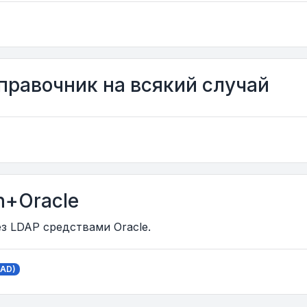
равочник на всякий случай
h+Oracle
з LDAP средствами Oracle.
(AD)