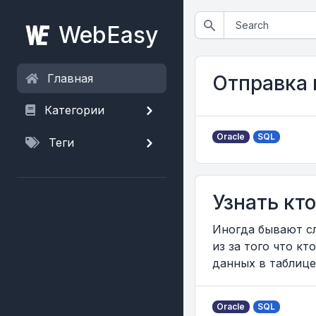
WebEasy
Главная
Отправка 
Категории
Oracle
SQL
Теги
Узнать кт
Иногда бывают сл
из за того что к
данных в таблице
Oracle
SQL