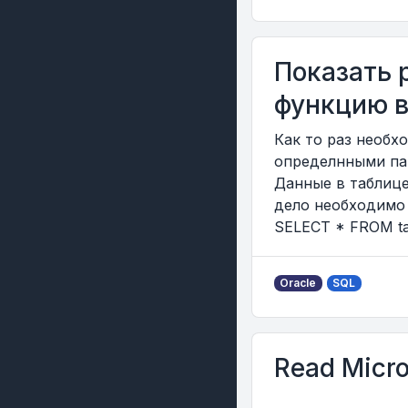
Показать 
функцию в
Как то раз необх
определнными пар
Данные в таблице
дело необходимо
SELECT * FROM tabl
Oracle
SQL
Read Micro