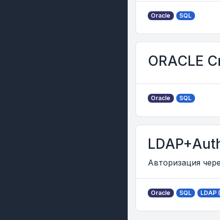
Oracle
SQL
ORACLE Сп
Oracle
SQL
LDAP+Aut
Авторизация чере
Oracle
SQL
LDAP 